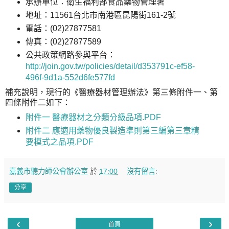
承辦單位：衛生福利部食品藥物管理署
地址：11561台北市南港區昆陽街161-2號
電話：(02)27877581
傳真：(02)27877589
公共政策網路參與平台：
http://join.gov.tw/policies/detail/d353791c-ef58-
496f-9d1a-552d6fe577fd
補充說明，現行的《醫療器材管理辦法》第三條附件一、第
四條附件二如下：
附件一 醫療器材之分類分級品項.PDF
附件二 應適用藥物優良製造準則第三編第三章精
要模式之品項.PDF
嘉義市聽力師公會辦公室
於
17:00
沒有留言:
分享
‹
›
首頁