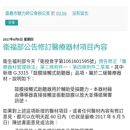
嘉義市聽力師公會辦公室
於
03:56
沒有留言:
分享
2017年4月6日 星期四
衛福部公告修訂醫療器材項目內容
衛生福利部今天「衛授食字第1061601595號」
預告修正「醫
療器材管理辦法」第三條附件一、第四條附件二草案
，其中
新增 G.3315「鼓膜接觸式助聽器」品項，屬於二級醫療器
材，說明如下：
鼓膜接觸式助聽器用於輔助受損聽力，本器材藉
由傳導器直接接觸並振動鼓膜以放大並傳遞聲響
訊號。
如果對上述這項新增的醫材項目，或者任何醫材內容有修訂
意見，都可以在明天起 60 日內（也就是最晚 2017 年 6 月 5
日）陳述書面意見或洽詢：