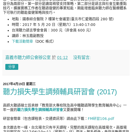
容分為兩部分，第一部分是讀寫萌發支持策略，第二部分是語言與社會互動重點
技巧，擴展實務工作者在聽語復健的專業知能，期能增進臨床聽力師在醫療體系
下可執行的聽能復健策略與技巧。
地點：國泰綜合醫院 7 樓第七會議室(臺北市仁愛路四段 280 號)
時間：2017 年 5 月 20 日（星期六）13:40-17:00
台灣聽力語言學會會員：300 元（非會員 600 元）
講師：林玉霞副教授
下載活動簡章
（DOC 格式）
嘉義市聽力師公會辦公室
於
01:12
沒有留言:
分享
2017年4月19日 星期三
聽力損失學生調頻輔具研習會 (2017)
高師大聽語碩士班承辦「教育部大專校院及高中職聽語障學生教育輔具中心」一
年一度的
聽力損失學生調頻輔具研習會
又要展開囉！
研習會簡章（包含課程表、交通資訊等）請由此下載：
FM研習106.pdf
本次跟去年一樣，台北場次只有半天課程，完整的兩天課程在高雄場次。高雄場