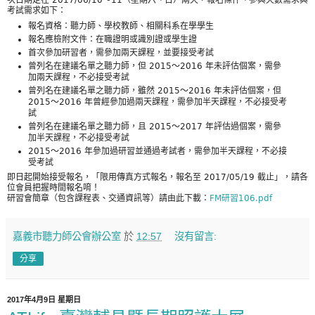
次日期定在 2017/06/10～11（星期六、日）兩天，報名條件、參與天數需求與
考試需求如下：
報名資格：聽力師、學校教師、相關科系在學學生
報名應檢附文件：在職證明或識別證或學生證
首次參加研習者，需參加兩天課程，並要接受考試
曾列名在建議名單之聽力師，但 2015～2016 年未評估個案，需參
加兩天課程，不必接受考試
曾列名在建議名單之聽力師，雖然 2015～2016 年未評估個案，但
2015～2016 年曾經參加過兩天課程，需參加半天課程，不必接受考
試
曾列名在建議名單之聽力師，且 2015～2017 年評估過個案，需參
加半天課程，不必接受考試
2015～2016 年參加過研習並通過考試者，需參加半天課程，不必接
受考試
即日起開始接受報名，「限用傳真方式報名，報名至 2017/05/19 截止」，請各
位會員把握時間報名唷！
研習會簡章（包含課程表、交通資訊等）請由此下載：
FM研習106.pdf
嘉義市聽力師公會辦公室
於
12:57
沒有留言:
分享
2017年4月9日 星期日