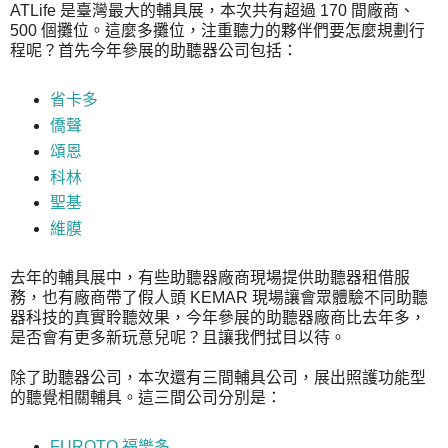
ATLife 是臺灣最大的輔具展，本次共有超過 170 間廠商、
500 個攤位。這麼多攤位，注重聽力的夥伴們要怎麼規劃行
程呢？首先今年參展的助聽器公司包括：
省卡多
僑聲
頌恩
科林
聖基
維膜
去年的輔具展中，有些助聽器廠商現場提供助聽器租借服
務，也有廠商帶了假人頭 KEMAR 現場讓會眾體驗不同助聽
器科技的真實聆聽效果，今年參展的助聽器廠商比去年多，
是否會有更多新玩意兒呢？且讓我們拭目以待。
除了助聽器公司，本次還有三間輔具公司，展出照護功能型
的聽覺相關輔具。這三間公司分別是：
FUROTO 福樂多