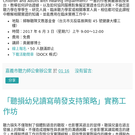
Children and Adults with Hearing Impairment》一書的作者黃麗娜教授來
台，教導如何評估證據，以及如何協同服務對象擬定實證本位的決策。不論您是
聽力學在學學生、研究人員、臨床聽力學家或相關專業人員，相信都可從此課程
中瞭解相關實證的知識，並能應用在臨床實務工作中。
地點：婦聯聽障文教基金會（台北市北投區振興街 45 號健康大樓三
樓）
時間：2017 年 6 月 3 日（星期六）上午 9:00～12:00
費用：免費
講師：黃麗娜博士
線上報名
，50 人額滿即止
下載活動簡章
（DOCX 格式）
嘉義市聽力師公會辦公室
於
01:16
沒有留言:
分享
「聽損幼兒讀寫萌發支持策略」實務工
作坊
聽力損失不僅限制了個體對語音的聽取，也影響其語言的習得。聽損兒童在語言
發展上的障礙，不僅造成理解性與表達性的溝通困難，也會影響其讀寫概念的建
立。本課程透過工作坊型態分享實踐經驗，提供學員實際操作的機會。本課程內