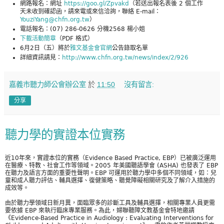
網路報名：網址
https://goo.gl/Zpvakd
（若送出報名表後 2 個工作
天未收到確認函，請來電或來信洽詢，聯絡 E-mail：
YouziYang@chfn.org.tw
）
電話報名：(07) 286-0626 分機2568 楊小姐
下載活動簡章
（PDF 格式）
6月2日（五）將於
雅文基金會官網
公告錄取名單
詳細資訊請見：
http://www.chfn.org.tw/news/index/2/926
嘉義市聽力師公會辦公室
於
11:50
沒有留言:
分享
聽力學的實證本位實務
近10年來，實證本位的實務（Evidence Based Practice, EBP）已被廣泛運用
在醫療、特教、社會工作等領域。2005 年美國聽語學會 (ASHA) 也發表了 EBP
在聽力及語言方面的重要性聲明。EBP 可運用於聽力學中多個不同領域，如：兒
童和成人聽力評估、輔具選擇、復健策略、聽覺障礙相關研究及了解介入措施的
成效等。
由於聽力學領域日新月異，面臨眾多的診斷工具及輔具選擇，相關專業人員更需
要依據 EBP 來執行臨床專業服務。為此，婦聯聽障文教基金會特地邀請
《Evidence-Based Practice in Audiology : Evaluating Interventions for