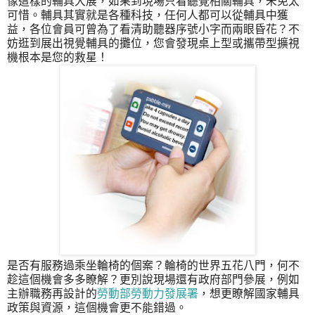
像這樣的輔具大展，如果到現場只看聽覺相關輔具，未免太
可惜。輔具其實就是各種科技，任何人都可以從輔具中獲
益，各位會員可曾為了看清助聽器序號小字而兩眼昏花？不
妨逛到展出視覺輔具的攤位，您會發現桌上型或攜帶型擴視
機根本是您的救星！
是否有服務過乘坐輪椅的個案？輪椅的世界五花八門，何不
趁這個機會多多瞭解？更別說現場還有政府部門參展，例如
主辦職務再設計的
勞動部勞動力發展署
，想更瞭解國家輔具
政策與資源，這個機會更不能錯過。