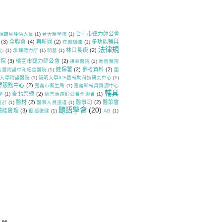
台中市聽力師公會
類輔具評估人員
(1)
台大醫學院
(1)
(3)
全聯會
(4)
再耕園
(2)
多功能輔具
在職訓練
(1)
法律規
林口長庚
(2)
心
(1)
承輝聽力所
(1)
明基
(1)
醫院
(3)
桃園市聽力師公會
(2)
耕莘醫院
(1)
馬偕醫院
健保署
(2)
參考資料
(2)
高醫附設中和紀念醫院
(1)
國
大學附設醫院
(1)
陽明大學ICF暨輔助科技研究中心
(1)
譯服務中心
(2)
嘉義市衛生局
(1)
嘉義縣輔具資源中心
輔具
臺北榮總
(2)
學
(1)
語言治療師公會全聯會
(1)
醫材
(2)
醫事司
(2)
醫策會
設計
(1)
醫事人員憑證
(1)
聽語學會
(20)
聽能管理
(3)
聽語復健
(1)
AB
(1)