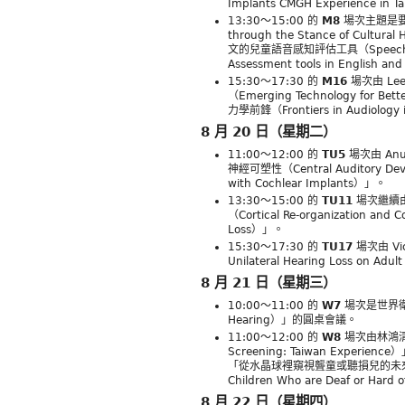
Implants CMGH Experience in 
13:30～15:00 的
M8
場次主題是要「
through the Stance of Cultur
文的兒童語音感知評估工具（Speech Percep
Assessment tools in English a
15:30～17:30 的
M16
場次由 Le
（Emerging Technology for B
力學前鋒（Frontiers in Audiology 
8 月 20 日（星期二）
11:00～12:00 的
TU5
場次由 An
神經可塑性（Central Auditory Develo
with Cochlear Implants）」。
13:30～15:00 的
TU11
場次繼續由
（Cortical Re-organization and Co
Loss）」。
15:30～17:30 的
TU17
場次由 Vi
Unilateral Hearing Loss on Adu
8 月 21 日（星期三）
10:00～11:00 的
W7
場次是世界衛生
Hearing）」的圓桌會議。
11:00～12:00 的
W8
場次由林鴻清
Screening: Taiwan Experien
「從水晶球裡窺視聾童或聽損兒的未來：需求、機
Children Who are Deaf or Hard 
8 月 22 日（星期四）