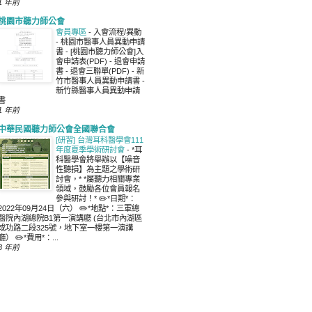
1 年前
桃園市聽力師公會
會員專區
-
入會流程/異動
- 桃園市醫事人員異動申請
書 - [桃園市聽力師公會]入
會申請表(PDF) - 退會申請
書 - 退會三聯單(PDF) - 新
竹市醫事人員異動申請書 -
新竹縣醫事人員異動申請
書
1 年前
中華民國聽力師公會全國聯合會
[研習] 台灣耳科醫學會111
年度夏季學術研討會
-
*耳
科醫學會將舉辦以【噪音
性聽損】為主題之學術研
討會，* *屬聽力相關專業
領域，鼓勵各位會員報名
參與研討！* ✏️*日期*：
2022年09月24日（六） ✏️*地點*：三軍總
醫院內湖總院B1第一演講廳 (台北市內湖區
成功路二段325號，地下室一樓第一演講
廳） ✏️*費用*：...
3 年前