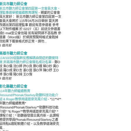
新北市聽力師公會
新北市聽力師公會第四屆第一次會員大會、
理監事選舉暨繼續教育課程
-
親愛的公會會
員大家好： 新北市聽力師公會第四屆第一次
會員大會將於 115年04月26日舉辦 當天將
改選出第四屆理監事 歡迎有意參選者 參考
以下附件檔案 於 02/27（五）前送交參選書
或E-mail至公會信箱 如有疑問請不吝指教 參
選書（Word版）於網頁預覽時格式會跑掉
但如果下載後格式即正常，請勿...
6 個月前
高雄市聽力師公會
114/10/20從腦幹反應解碼自閉症的聽覺特
徵 非高雄市聽力師公會報名成功名單
-
鄭O
紋 朱O儀 沈O婷 許O良 鄭O娥 蔡O妙 黃O
涵 羅O成 劉O言 姜O茵 張O萍 陳O妤 王O
婷 張O珊 陽O錡 王O霈
9 個月前
彰化縣聽力師公會
114年聽力師繼續教育
Resound/Phonak/Starkey助聽科技功能介
紹 & Roger教學用遠距麥克風介紹
-
*11**4**
年聽力師繼續教育*
*Resound/Phonak/Starkey**助聽科技功能
介紹* *& Roger**教學用遠距麥克風介紹* *
課程介紹：* 助聽器發展日異月新，此課程
將提供學員Phonak/Resound/Starkey之產
品特點&選配軟體介紹，以及教學遠端麥克
風...