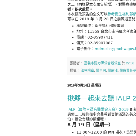
之二（同樣是本次預告新增），對醫療機
者，依次處罰
。
本次修改預告的全文可以
參考衛生福利部
可以在 2019 年 3 月 28 日之前陳述意
承辦單位：衛生福利部醫事司
地址：11558 台北市南港區忠孝東路
電話：02-85907411
傳真：02-85907087
電子郵件：
mdmeilin@mohw.gov.
張貼者：
嘉義市聽力師公會辦公室
於
22:30
標籤：
法律規章
,
醫事司
,
醫療法
,
醫療責任
2019年3月14日 星期四
揪夥一起來去聽 IALP 2
IALP（國際言語音聲學會大會）2019
即將
惠價……相信很多會員看到官網滿滿的英
怕，讓公會幫妳讀議程：
8 月 19 日（星期一）
11:00～12:00 的
M4
場次，吳哲民