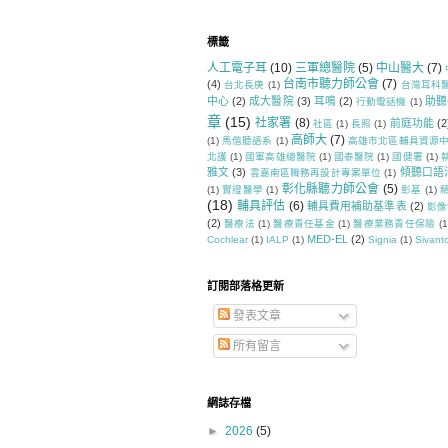
標籤
人工電子耳
(10)
三軍總醫院
(5)
中山醫大
(7)
台南市聽力師公會
(7)
(4)
台北長庚
(1)
台灣耳科
中心
(2)
成大醫院
(3)
耳鳴
(2)
助聽
行動電話機
(1)
章
(15)
社家署
(8)
前庭功能
(2
社區
(1)
長照
(1)
高師大
(7)
(1)
馬偕聽語系
(1)
高雄市北區輔具資源
北護
(1)
國軍高雄總醫院
(1)
國泰醫院
(1)
國健署
(1)
雅文
(3)
傾聽口語
雲嘉南區職務再設計專案單位
(1)
彰化縣聽力師公會
(5)
(1)
實證醫學
(1)
彰基
(1)
(18)
輔具評估
(6)
輔具費用補助基準表
(2)
影像
(2)
醫療法
(1)
醫療責任基金
(1)
醫療業務責任保險
(1
MED-EL
(2)
Cochlear
(1)
IALP
(1)
Signia
(1)
Sivant
訂閱部落格更新
發表文章
所有留言
網誌存檔
►
2026
(5)