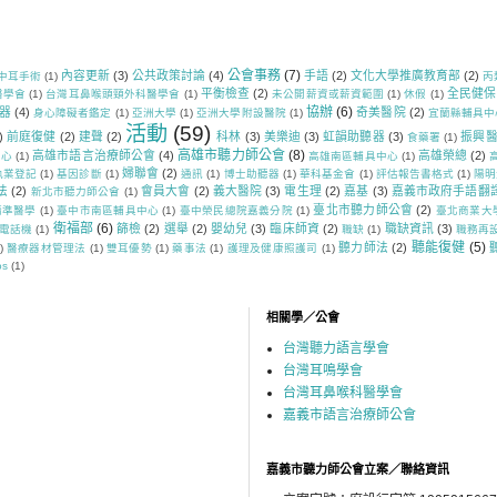
公會事務
(7)
內容更新
(3)
公共政策討論
(4)
手語
(2)
文化大學推廣教育部
(2)
中耳手術
(1)
丙
平衡檢查
(2)
全民健保
醫學會
(1)
台灣耳鼻喉頭頸外科醫學會
(1)
未公開薪資或薪資範圍
(1)
休假
(1)
協辦
(6)
器
(4)
奇美醫院
(2)
身心障礙者鑑定
(1)
亞洲大學
(1)
亞洲大學附設醫院
(1)
宜蘭縣輔具中
活動
(59)
)
前庭復健
(2)
建聲
(2)
科林
(3)
美樂迪
(3)
虹韻助聽器
(3)
振興
食藥署
(1)
高雄市聽力師公會
(8)
高雄市語言治療師公會
(4)
高雄榮總
(2)
中心
(1)
高雄南區輔具中心
(1)
婦聯會
(2)
執業登記
(1)
基因診斷
(1)
通訊
(1)
博士助聽器
(1)
華科基金會
(1)
評估報告書格式
(1)
陽明
法
(2)
會員大會
(2)
義大醫院
(3)
電生理
(2)
嘉基
(3)
嘉義市政府手語翻
新北市聽力師公會
(1)
臺北市聽力師公會
(2)
精準醫學
(1)
臺中市南區輔具中心
(1)
臺中榮民總院嘉義分院
(1)
臺北商業大
衛福部
(6)
篩檢
(2)
選舉
(2)
嬰幼兒
(3)
臨床師資
(2)
職缺資訊
(3)
電話機
(1)
職缺
(1)
職務再
聽能復健
(5)
聽力師法
(2)
)
醫療器材管理法
(1)
雙耳優勢
(1)
藥事法
(1)
護理及健康照護司
(1)
os
(1)
相關學／公會
台灣聽力語言學會
台灣耳鳴學會
台灣耳鼻喉科醫學會
嘉義市語言治療師公會
嘉義市聽力師公會立案／聯絡資訊