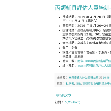
丙類輔具評估人員培訓
授課時間：2019 年 4 月 20 
日）、5 月 4 日（星期六）
實習時間：2019 年 5 月 20～24 
授課地點：高雄南區輔具中心（高雄市
前鎮區復興四路 12 號）301 會
六樓第八會議室、高雄榮民總醫院門診
實習地點：高雄市北區輔具資源中心鳳
費用：免費
講師／實習督導：曾芸家、李淑貞、
張慧珊、蕭素惠
簡章下載：
簡章-108年丙類輔具評估
線上報名：
108年丙類輔具評估人員
張貼者：
嘉義市聽力師公會辦公室
於
16:48
標籤：
社家署
,
活動
,
高雄市北區輔具資源中
較新的文章
訂閱：
文章 (Atom)