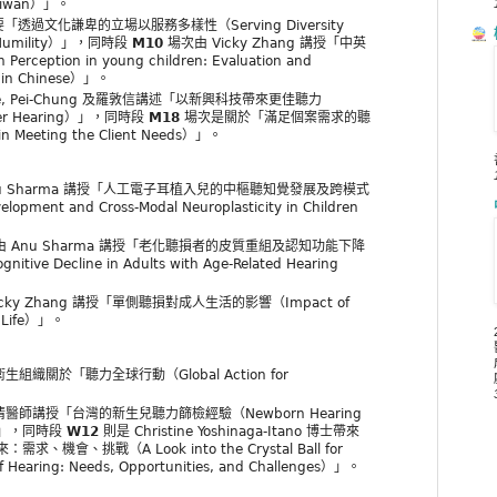
Taiwan）」。
透過文化謙卑的立場以服務多樣性（Serving Diversity
al Humility）」，同時段
M10
場次由 Vicky Zhang 講授「中英
tion in young children: Evaluation and
nd in Chinese）」。
e, Pei-Chung 及羅敦信講述「以新興科技帶來更佳聽力
etter Hearing）」，同時段
M18
場次是關於「滿足個案需求的聽
in Meeting the Client Needs）」。
u Sharma 講授「人工電子耳植入兒的中樞聽知覺發展及跨模式
pment and Cross-Modal Neuroplasticity in Children
 Anu Sharma 講授「老化聽損者的皮質重組及認知功能下降
gnitive Decline in Adults with Age-Related Hearing
cky Zhang 講授「單側聽損對成人生活的影響（Impact of
lt Life）」。
組織關於「聽力全球行動（Global Action for
醫師講授「台灣的新生兒聽力篩檢經驗（Newborn Hearing
ce）」，同時段
W12
則是 Christine Yoshinaga-Itano 博士帶來
會、挑戰（A Look into the Crystal Ball for
of Hearing: Needs, Opportunities, and Challenges）」。