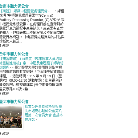
台南市聽力師公會
【研習】 認識中樞聽覺處理異常
-
一、課程
說明 *中樞聽覺處理異常**(*(Central)
Auditory Processing Disorder, (C)APD*)* 指
中樞聽覺系統受損，在處理目前在臺灣對於
聽覺訊息的過程中產生缺失。患者常有正常
的聽力，但卻表現出不同程度及不同面向的
聽覺行為問題。 中樞聽覺處理異常的評估與
診斷仍未普及...
3 天前
台中市聽力師公會
【研習轉知】114年度「臨床醫事人員培訓
計畫精進研析」案：中區及東區種子師資培
訓課程
-
- 臺北醫學大學計畫團隊與衛生福
利部豐原醫院共同辦理「中區種子師資培訓
課程」 - 活動時間：115 年 9 月 19 日（星
期六）09:00-12:30 活動地點：衛生福利部
豐原醫院九樓視聽講堂 (臺中市豐原區南陽
里安康路100號9樓) ...
3 週前
臺北市聽力師公會
葉文英理事長積極參與臺
北市諮商心理師公會第八
屆第一次會員大會 宣揚本
會理念
-
4 週前