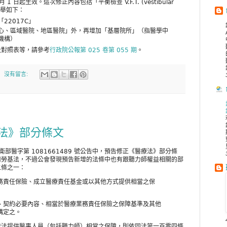
1 日起生效。這次修正內容包括「平衡檢查 V.F.T. (vestibular
項列舉如下：
22017C」
心、區域醫院、地區醫院」外，再增加「基層院所」（指醫學中
機構）
及對照表等，請參考
行政院公報第 025 卷第 055 期
。
沒有留言:
法》部分條文
 日衛部醫字第 1081661489 號公告中，預告修正《醫療法》部分條
用勞基法，不過公會發現預告新增的法條中也有跟聽力師權益相關的部
二條之一：
務責任保險、成立醫療責任基金或以其他方式提供相當之保
、契約必要內容、相當於醫療業務責任保險之保障基準及其他
構定之。
依法提供醫事人員（包括聽力師）相當之保障，則依同法第一百零四條