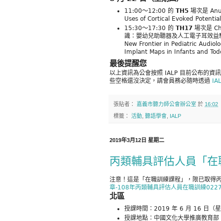
11:00～12:00 的
TH5
場次是 Anu
Uses of Cortical Evoked Potenti
15:30～17:30 的
TH17
場次是 Ch
識：嬰幼兒助聽器及人工電子耳效益驗證的嶄新邊疆
New Frontier in Pediatric Audiolo
Implant Maps in Infants and T
最後提醒您
以上資訊為公會按照 IALP 目前公布的資
些空格還沒決定，請會員務必隨時透過
IA
張貼者：
嘉義市聽力師公會辦公室
於
16:02
標籤：
活動
,
聽語學會
,
IALP
2019年3月12日 星期二
丙類輔具評估人員「在
注意！這是「在職訓練課程」，限已取得
章-108年丙類輔具評估人員在職訓練0227.
北區
授課時間：2019 年 6 月 16 日（
授課地點：中國文化大學推廣教育部 A