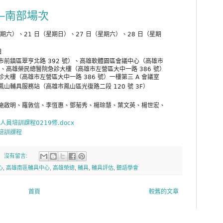
─南部場次
日（星期六）、21 日（星期日）、27 日（星期六）、28 日（星期
日
前鎮區翠亨北路 392 號）、高雄軟體園區會議中心（高雄市
議室、高雄榮民總醫院急診大樓（高雄市左營區大中一路 386 號）
大樓（高雄市左營區大中一路 386 號）一樓第三 A 會議室
山輔具服務站（高雄市鳳山區光復路二段 120 號 3F）
施啟明、羅敦信、李恆惠、鄧菊秀、楊琮慧、葉文英、楊世宏、
人員培訓課程0219修.docx
培訓課程
沒有留言:
心
,
高雄南區輔具中心
,
高雄榮總
,
輔具
,
輔具評估
,
聽語學會
首頁
較舊的文章