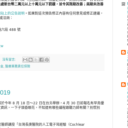
構
處新台幣二萬元以上十萬元以下罰鍰，並令其限期改善；屆期未改善
網站上的公告說明
。如果對這次預告修正內容有任何意見或修正建議，
見或洽詢：
六段 488 號
tw
沒有留言:
基金
,
醫療業務責任保險
019
於今年 8 月 18 日～22 日在台北舉辦，4 月 30 日前報名有早鳥優
文資訊，一下子頭昏眼花，不知道有哪些議程跟聽力師有關？別慌別
醫師講授「台灣長庚醫院的人工電子耳經驗（Cochlear