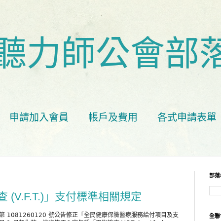
聽力師公會部
申請加入會員
帳戶及費用
各式申請表單
部落
(V.F.T.)」支付標準相關規定
保字第 1081260120 號公告修正「全民健康保險醫療服務給付項目及支
全聯