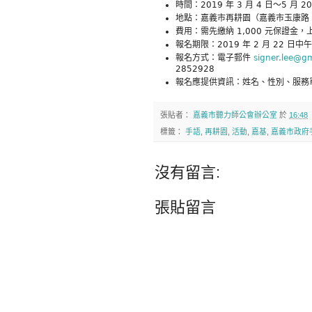
時間：2019 年 3 月 4 日～5 月 
地點：嘉義市再耕園（嘉義市玉康路 1
費用：需先繳納 1,000 元保證金，
報名期限：2019 年 2 月 22 日中午 
報名方式：電子郵件
signer.lee@g
2852928
報名應提供資訊：姓名、性別、服務
張貼者：
嘉義市聽力師公會辦公室
於
16:48
標籤：
手語
,
再耕園
,
活動
,
嘉基
,
嘉義市政府
沒有留言:
張貼留言