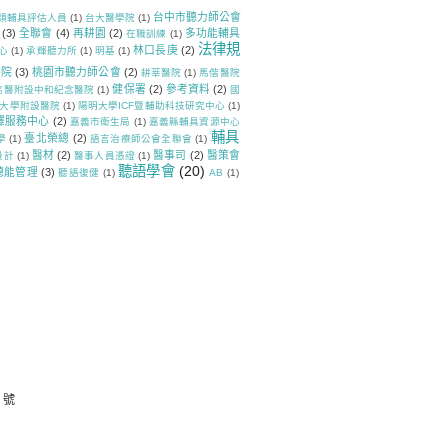
台中市聽力師公會
類輔具評估人員
(1)
台大醫學院
(1)
(3)
全聯會
(4)
再耕園
(2)
多功能輔具
在職訓練
(1)
法律規
林口長庚
(2)
心
(1)
承輝聽力所
(1)
明基
(1)
醫院
(3)
桃園市聽力師公會
(2)
耕莘醫院
(1)
馬偕醫院
健保署
(2)
參考資料
(2)
高醫附設中和紀念醫院
(1)
國
大學附設醫院
(1)
陽明大學ICF暨輔助科技研究中心
(1)
譯服務中心
(2)
嘉義市衛生局
(1)
嘉義縣輔具資源中心
輔具
臺北榮總
(2)
學
(1)
語言治療師公會全聯會
(1)
醫材
(2)
醫事司
(2)
醫策會
設計
(1)
醫事人員憑證
(1)
聽語學會
(20)
聽能管理
(3)
聽語復健
(1)
AB
(1)
 號