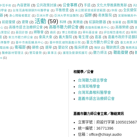
公會事務
(7)
內容更新
(3)
公共政策討論
(4)
手語
(2)
文化大學推廣教育部
(2)
中耳手術
(1)
丙
平衡檢查
(2)
全民健保
醫學會
(1)
台灣耳鼻喉頭頸外科醫學會
(1)
未公開薪資或薪資範圍
(1)
休假
(1)
協辦
(6)
器
(4)
奇美醫院
(2)
身心障礙者鑑定
(1)
亞洲大學
(1)
亞洲大學附設醫院
(1)
宜蘭縣輔具中
活動
(59)
)
前庭復健
(2)
建聲
(2)
科林
(3)
美樂迪
(3)
虹韻助聽器
(3)
振興
食藥署
(1)
高雄市聽力師公會
(8)
高雄市語言治療師公會
(4)
高雄榮總
(2)
中心
(1)
高雄南區輔具中心
(1)
婦聯會
(2)
執業登記
(1)
基因診斷
(1)
通訊
(1)
博士助聽器
(1)
華科基金會
(1)
評估報告書格式
(1)
陽明
法
(2)
會員大會
(2)
義大醫院
(3)
電生理
(2)
嘉基
(3)
嘉義市政府手語翻
新北市聽力師公會
(1)
臺北市聽力師公會
(2)
精準醫學
(1)
臺中市南區輔具中心
(1)
臺中榮民總院嘉義分院
(1)
臺北商業大
衛福部
(6)
篩檢
(2)
選舉
(2)
嬰幼兒
(3)
臨床師資
(2)
職缺資訊
(3)
電話機
(1)
職缺
(1)
職務再
聽能復健
(5)
聽力師法
(2)
)
醫療器材管理法
(1)
雙耳優勢
(1)
藥事法
(1)
護理及健康照護司
(1)
os
(1)
相關學／公會
台灣聽力語言學會
台灣耳鳴學會
台灣耳鼻喉科醫學會
嘉義市語言治療師公會
嘉義市聽力師公會立案／聯絡資訊
立案字號：府設行字第 1005015667
統一編號：36771396
信箱：office@chiayi.audio