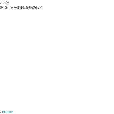
83 號
西段8號（嘉義長庚醫院聽語中心）
：
Blogger
.