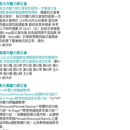
新北市聽力師公會
新北市聽力師公會第四屆第一次會員大會、
理監事選舉暨繼續教育課程
-
親愛的公會會
員大家好： 新北市聽力師公會第四屆第一次
會員大會將於 115年04月26日舉辦 當天將
改選出第四屆理監事 歡迎有意參選者 參考
以下附件檔案 於 02/27（五）前送交參選書
或E-mail至公會信箱 如有疑問請不吝指教 參
選書（Word版）於網頁預覽時格式會跑掉
但如果下載後格式即正常，請勿...
6 個月前
高雄市聽力師公會
114/10/20從腦幹反應解碼自閉症的聽覺特
徵 非高雄市聽力師公會報名成功名單
-
鄭O
紋 朱O儀 沈O婷 許O良 鄭O娥 蔡O妙 黃O
涵 羅O成 劉O言 姜O茵 張O萍 陳O妤 王O
婷 張O珊 陽O錡 王O霈
9 個月前
彰化縣聽力師公會
114年聽力師繼續教育
Resound/Phonak/Starkey助聽科技功能介
紹 & Roger教學用遠距麥克風介紹
-
*11**4**
年聽力師繼續教育*
*Resound/Phonak/Starkey**助聽科技功能
介紹* *& Roger**教學用遠距麥克風介紹* *
課程介紹：* 助聽器發展日異月新，此課程
將提供學員Phonak/Resound/Starkey之產
品特點&選配軟體介紹，以及教學遠端麥克
風...