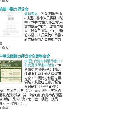
1 年前
桃園市聽力師公會
會員專區
-
入會流程/異動
- 桃園市醫事人員異動申請
書 - [桃園市聽力師公會]入
會申請表(PDF) - 退會申請
書 - 退會三聯單(PDF) - 新
竹市醫事人員異動申請書 -
新竹縣醫事人員異動申請
書
1 年前
中華民國聽力師公會全國聯合會
[研習] 台灣耳科醫學會111
年度夏季學術研討會
-
*耳
科醫學會將舉辦以【噪音
性聽損】為主題之學術研
討會，* *屬聽力相關專業
領域，鼓勵各位會員報名
參與研討！* ✏️*日期*：
2022年09月24日（六） ✏️*地點*：三軍總
醫院內湖總院B1第一演講廳 (台北市內湖區
成功路二段325號，地下室一樓第一演講
廳） ✏️*費用*：...
3 年前