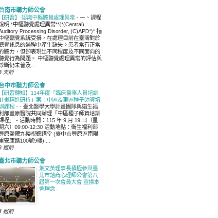
台南市聽力師公會
【研習】 認識中樞聽覺處理異常
-
一、課程
說明 *中樞聽覺處理異常**(*(Central)
Auditory Processing Disorder, (C)APD*)* 指
中樞聽覺系統受損，在處理目前在臺灣對於
聽覺訊息的過程中產生缺失。患者常有正常
的聽力，但卻表現出不同程度及不同面向的
聽覺行為問題。 中樞聽覺處理異常的評估與
診斷仍未普及...
3 天前
台中市聽力師公會
【研習轉知】114年度「臨床醫事人員培訓
計畫精進研析」案：中區及東區種子師資培
訓課程
-
- 臺北醫學大學計畫團隊與衛生福
利部豐原醫院共同辦理「中區種子師資培訓
課程」 - 活動時間：115 年 9 月 19 日（星
期六）09:00-12:30 活動地點：衛生福利部
豐原醫院九樓視聽講堂 (臺中市豐原區南陽
里安康路100號9樓) ...
3 週前
臺北市聽力師公會
葉文英理事長積極參與臺
北市諮商心理師公會第八
屆第一次會員大會 宣揚本
會理念
-
4 週前