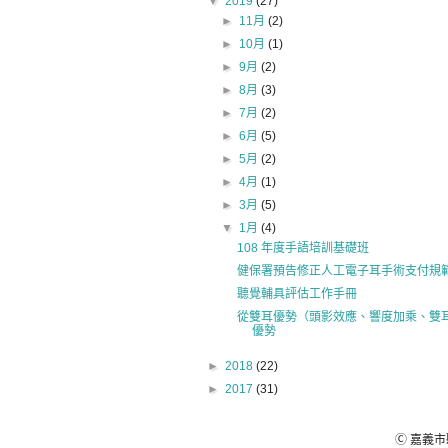
▼
2019
(27)
►
11月
(2)
►
10月
(1)
►
9月
(2)
►
8月
(3)
►
7月
(2)
►
6月
(5)
►
5月
(2)
►
4月
(1)
►
3月
(5)
▼
1月
(4)
108 年度手語培訓基礎班
健保署預告修正人工電子耳手術支付規
聽覺輔具評估工作手冊
從雙耳優勢（頭影效應、響度加乘、雙
優勢
►
2018
(22)
►
2017
(31)
Ⓒ 嘉義市