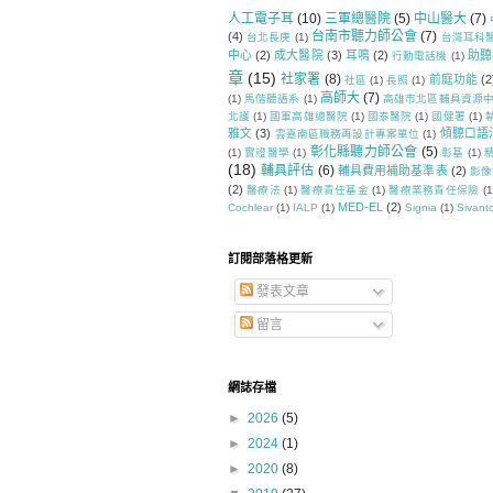
人工電子耳
(10)
三軍總醫院
(5)
中山醫大
(7)
台南市聽力師公會
(7)
(4)
台北長庚
(1)
台灣耳科
中心
(2)
成大醫院
(3)
耳鳴
(2)
助聽
行動電話機
(1)
章
(15)
社家署
(8)
前庭功能
(2
社區
(1)
長照
(1)
高師大
(7)
(1)
馬偕聽語系
(1)
高雄市北區輔具資源
北護
(1)
國軍高雄總醫院
(1)
國泰醫院
(1)
國健署
(1)
雅文
(3)
傾聽口語
雲嘉南區職務再設計專案單位
(1)
彰化縣聽力師公會
(5)
(1)
實證醫學
(1)
彰基
(1)
(18)
輔具評估
(6)
輔具費用補助基準表
(2)
影像
(2)
醫療法
(1)
醫療責任基金
(1)
醫療業務責任保險
(1
MED-EL
(2)
Cochlear
(1)
IALP
(1)
Signia
(1)
Sivant
訂閱部落格更新
發表文章
留言
網誌存檔
►
2026
(5)
►
2024
(1)
►
2020
(8)