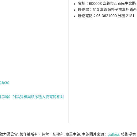
會址：600003 嘉義市西區民生北路 2
聯絡處：613 嘉義縣朴子市嘉朴路
聯絡電話：05-3621000 分機 2181
範草案
耳靜噪）討論雙模與順序植入雙電的相對
聽力師公會. 著作權所有，保留一切權利. 簡單主題. 主題圖片來源：
gaffera
. 技術提供