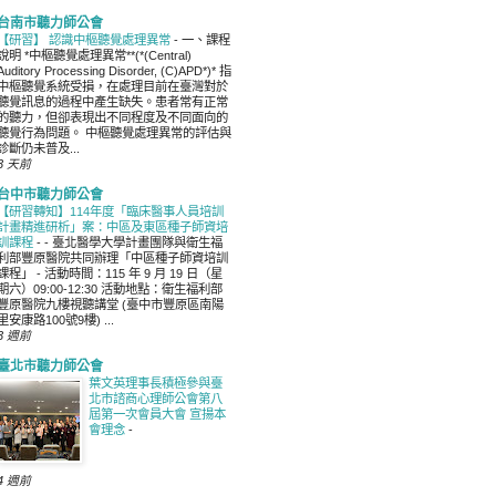
台南市聽力師公會
【研習】 認識中樞聽覺處理異常
-
一、課程
說明 *中樞聽覺處理異常**(*(Central)
Auditory Processing Disorder, (C)APD*)* 指
中樞聽覺系統受損，在處理目前在臺灣對於
聽覺訊息的過程中產生缺失。患者常有正常
的聽力，但卻表現出不同程度及不同面向的
聽覺行為問題。 中樞聽覺處理異常的評估與
診斷仍未普及...
3 天前
台中市聽力師公會
【研習轉知】114年度「臨床醫事人員培訓
計畫精進研析」案：中區及東區種子師資培
訓課程
-
- 臺北醫學大學計畫團隊與衛生福
利部豐原醫院共同辦理「中區種子師資培訓
課程」 - 活動時間：115 年 9 月 19 日（星
期六）09:00-12:30 活動地點：衛生福利部
豐原醫院九樓視聽講堂 (臺中市豐原區南陽
里安康路100號9樓) ...
3 週前
臺北市聽力師公會
葉文英理事長積極參與臺
北市諮商心理師公會第八
屆第一次會員大會 宣揚本
會理念
-
4 週前