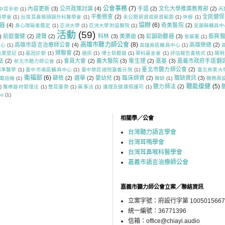
公會事務
(7)
內容更新
(3)
公共政策討論
(4)
手語
(2)
文化大學推廣教育部
(2)
中耳手術
(1)
丙
平衡檢查
(2)
全民健保
醫學會
(1)
台灣耳鼻喉頭頸外科醫學會
(1)
未公開薪資或薪資範圍
(1)
休假
(1)
協辦
(6)
器
(4)
奇美醫院
(2)
身心障礙者鑑定
(1)
亞洲大學
(1)
亞洲大學附設醫院
(1)
宜蘭縣輔具中
活動
(59)
)
前庭復健
(2)
建聲
(2)
科林
(3)
美樂迪
(3)
虹韻助聽器
(3)
振興
食藥署
(1)
高雄市聽力師公會
(8)
高雄市語言治療師公會
(4)
高雄榮總
(2)
中心
(1)
高雄南區輔具中心
(1)
婦聯會
(2)
執業登記
(1)
基因診斷
(1)
通訊
(1)
博士助聽器
(1)
華科基金會
(1)
評估報告書格式
(1)
陽明
法
(2)
會員大會
(2)
義大醫院
(3)
電生理
(2)
嘉基
(3)
嘉義市政府手語翻
新北市聽力師公會
(1)
臺北市聽力師公會
(2)
精準醫學
(1)
臺中市南區輔具中心
(1)
臺中榮民總院嘉義分院
(1)
臺北商業大
衛福部
(6)
篩檢
(2)
選舉
(2)
嬰幼兒
(3)
臨床師資
(2)
職缺資訊
(3)
電話機
(1)
職缺
(1)
職務再
聽能復健
(5)
聽力師法
(2)
)
醫療器材管理法
(1)
雙耳優勢
(1)
藥事法
(1)
護理及健康照護司
(1)
os
(1)
相關學／公會
台灣聽力語言學會
台灣耳鳴學會
台灣耳鼻喉科醫學會
嘉義市語言治療師公會
嘉義市聽力師公會立案／聯絡資訊
立案字號：府設行字第 1005015667
統一編號：36771396
信箱：office@chiayi.audio