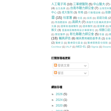
人工電子耳
(10)
三軍總醫院
(5)
中山醫大
(7)
台南市聽力師公會
(7)
(4)
台北長庚
(1)
台灣耳科
中心
(2)
成大醫院
(3)
耳鳴
(2)
助聽
行動電話機
(1)
章
(15)
社家署
(8)
前庭功能
(2
社區
(1)
長照
(1)
高師大
(7)
(1)
馬偕聽語系
(1)
高雄市北區輔具資源
北護
(1)
國軍高雄總醫院
(1)
國泰醫院
(1)
國健署
(1)
雅文
(3)
傾聽口語
雲嘉南區職務再設計專案單位
(1)
彰化縣聽力師公會
(5)
(1)
實證醫學
(1)
彰基
(1)
(18)
輔具評估
(6)
輔具費用補助基準表
(2)
影像
(2)
醫療法
(1)
醫療責任基金
(1)
醫療業務責任保險
(1
MED-EL
(2)
Cochlear
(1)
IALP
(1)
Signia
(1)
Sivant
訂閱部落格更新
發表文章
留言
網誌存檔
►
2026
(5)
►
2024
(1)
►
2020
(8)