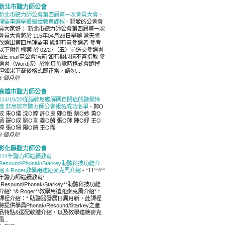
新北市聽力師公會
新北市聽力師公會第四屆第一次會員大會、
理監事選舉暨繼續教育課程
-
親愛的公會會
員大家好： 新北市聽力師公會第四屆第一次
會員大會將於 115年04月26日舉辦 當天將
改選出第四屆理監事 歡迎有意參選者 參考
以下附件檔案 於 02/27（五）前送交參選書
或E-mail至公會信箱 如有疑問請不吝指教 參
選書（Word版）於網頁預覽時格式會跑掉
但如果下載後格式即正常，請勿...
6 個月前
高雄市聽力師公會
114/10/20從腦幹反應解碼自閉症的聽覺特
徵 非高雄市聽力師公會報名成功名單
-
鄭O
紋 朱O儀 沈O婷 許O良 鄭O娥 蔡O妙 黃O
涵 羅O成 劉O言 姜O茵 張O萍 陳O妤 王O
婷 張O珊 陽O錡 王O霈
9 個月前
彰化縣聽力師公會
114年聽力師繼續教育
Resound/Phonak/Starkey助聽科技功能介
紹 & Roger教學用遠距麥克風介紹
-
*11**4**
年聽力師繼續教育*
*Resound/Phonak/Starkey**助聽科技功能
介紹* *& Roger**教學用遠距麥克風介紹* *
課程介紹：* 助聽器發展日異月新，此課程
將提供學員Phonak/Resound/Starkey之產
品特點&選配軟體介紹，以及教學遠端麥克
風...