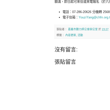
額滿，即日起可來信或來電報名（於六
電話：07-286-20626 分機轉 2
電子信箱：
YouziYang@chfn.org.
張貼者：
嘉義市聽力師公會辦公室
於
23:27
標籤：
內容更新
,
活動
沒有留言:
張貼留言