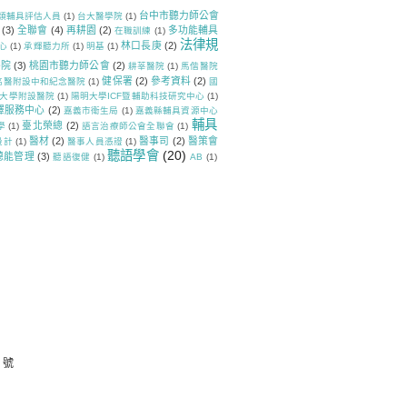
台中市聽力師公會
類輔具評估人員
(1)
台大醫學院
(1)
(3)
全聯會
(4)
再耕園
(2)
多功能輔具
在職訓練
(1)
法律規
林口長庚
(2)
心
(1)
承輝聽力所
(1)
明基
(1)
醫院
(3)
桃園市聽力師公會
(2)
耕莘醫院
(1)
馬偕醫院
健保署
(2)
參考資料
(2)
高醫附設中和紀念醫院
(1)
國
大學附設醫院
(1)
陽明大學ICF暨輔助科技研究中心
(1)
譯服務中心
(2)
嘉義市衛生局
(1)
嘉義縣輔具資源中心
輔具
臺北榮總
(2)
學
(1)
語言治療師公會全聯會
(1)
醫材
(2)
醫事司
(2)
醫策會
設計
(1)
醫事人員憑證
(1)
聽語學會
(20)
聽能管理
(3)
聽語復健
(1)
AB
(1)
 號