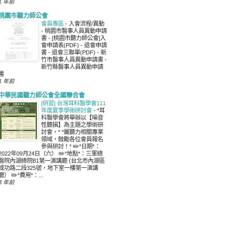
1 年前
桃園市聽力師公會
會員專區
-
入會流程/異動
- 桃園市醫事人員異動申請
書 - [桃園市聽力師公會]入
會申請表(PDF) - 退會申請
書 - 退會三聯單(PDF) - 新
竹市醫事人員異動申請書 -
新竹縣醫事人員異動申請
書
1 年前
中華民國聽力師公會全國聯合會
[研習] 台灣耳科醫學會111
年度夏季學術研討會
-
*耳
科醫學會將舉辦以【噪音
性聽損】為主題之學術研
討會，* *屬聽力相關專業
領域，鼓勵各位會員報名
參與研討！* ✏️*日期*：
2022年09月24日（六） ✏️*地點*：三軍總
醫院內湖總院B1第一演講廳 (台北市內湖區
成功路二段325號，地下室一樓第一演講
廳） ✏️*費用*：...
3 年前